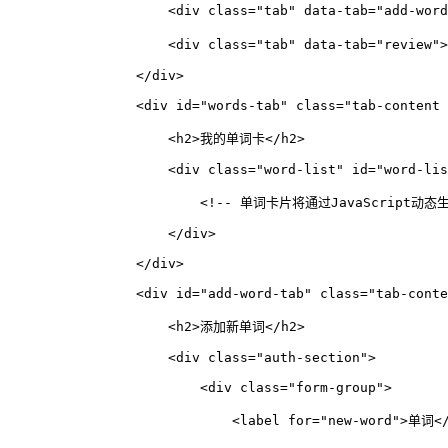
<
div
class
=
"tab"
data-tab
=
"add-word
<
div
class
=
"tab"
data-tab
=
"review"
>
</
div
>
<
div
id
=
"words-tab"
class
=
"tab-content 
<
h2
>
我的单词卡
</
h2
>
<
div
class
=
"word-list"
id
=
"word-lis
<!-- 单词卡片将通过JavaScript动态生
</
div
>
</
div
>
<
div
id
=
"add-word-tab"
class
=
"tab-conte
<
h2
>
添加新单词
</
h2
>
<
div
class
=
"auth-section"
>
<
div
class
=
"form-group"
>
<
label
for
=
"new-word"
>
单词
<