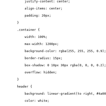
justify-content
:
center
;
align-items
:
center
;
padding
:
20
px
;
}
.
container
{
width
:
100
%
;
max-width
:
1200
px
;
background-color
:
rgba
(
255
,
255
,
255
,
0.9
);
border-radius
:
15
px
;
box-shadow
:
0
10
px
30
px
rgba
(
0
,
0
,
0
,
0.2
);
overflow
:
hidden
;
}
header
{
background
:
linear-gradient
(
to
right
,
#4a00
color
:
white
;