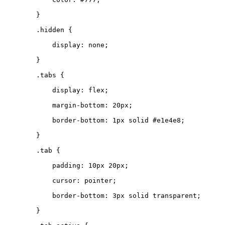
}
.
hidden
{
display
:
none
;
}
.
tabs
{
display
:
flex
;
margin-bottom
:
20
px
;
border-bottom
:
1
px
solid
#e1e4e8
;
}
.
tab
{
padding
:
10
px
20
px
;
cursor
:
pointer
;
border-bottom
:
3
px
solid
transparent
;
}