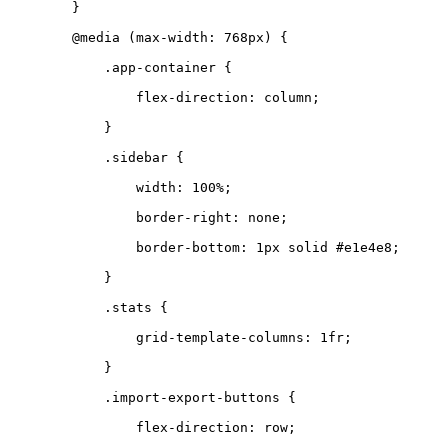
}
@
media
(
max-width
:
768px
)
{
.
app-container
{
flex-direction
:
column
;
}
.
sidebar
{
width
:
100
%
;
border-right
:
none
;
border-bottom
:
1
px
solid
#e1e4e8
;
}
.
stats
{
grid-template-columns
:
1
fr
;
}
.
import-export-buttons
{
flex-direction
:
row
;