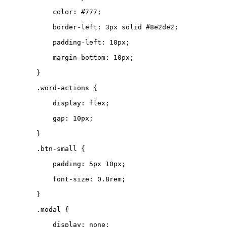
color
:
#777
;
border-left
:
3
px
solid
#8e2de2
;
padding-left
:
10
px
;
margin-bottom
:
10
px
;
}
.
word-actions
{
display
:
flex
;
gap
:
10
px
;
}
.
btn-small
{
padding
:
5
px
10
px
;
font-size
:
0.8
rem
;
}
.
modal
{
display
:
none
;