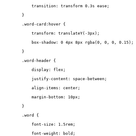
transition
:
transform
0.3
s
ease
;
}
.
word-card
:
hover
{
transform
:
translateY
(
-3
px
);
box-shadow
:
0
4
px
8
px
rgba
(
0
,
0
,
0
,
0.15
);
}
.
word-header
{
display
:
flex
;
justify-content
:
space-between
;
align-items
:
center
;
margin-bottom
:
10
px
;
}
.
word
{
font-size
:
1.5
rem
;
font-weight
:
bold
;