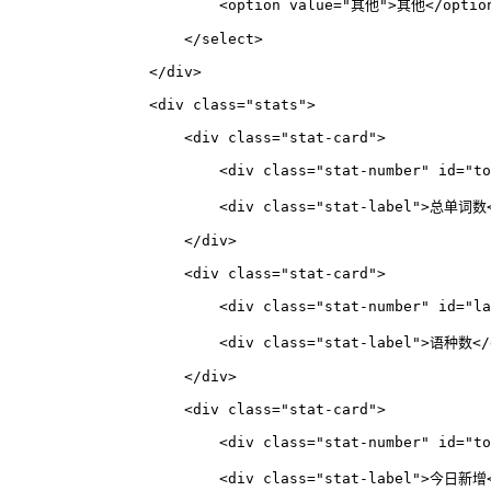
<
option
value
=
"其他"
>
其他
</
optio
</
select
>
</
div
>
<
div
class
=
"stats"
>
<
div
class
=
"stat-card"
>
<
div
class
=
"stat-number"
id
=
"to
<
div
class
=
"stat-label"
>
总单词数
</
div
>
<
div
class
=
"stat-card"
>
<
div
class
=
"stat-number"
id
=
"la
<
div
class
=
"stat-label"
>
语种数
</
</
div
>
<
div
class
=
"stat-card"
>
<
div
class
=
"stat-number"
id
=
"to
<
div
class
=
"stat-label"
>
今日新增