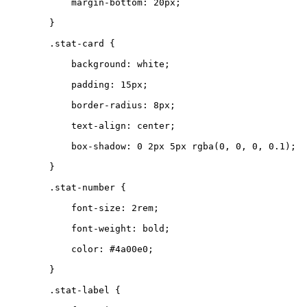
margin-bottom
:
20
px
;
}
.
stat-card
{
background
:
white
;
padding
:
15
px
;
border-radius
:
8
px
;
text-align
:
center
;
box-shadow
:
0
2
px
5
px
rgba
(
0
,
0
,
0
,
0.1
);
}
.
stat-number
{
font-size
:
2
rem
;
font-weight
:
bold
;
color
:
#4a00e0
;
}
.
stat-label
{