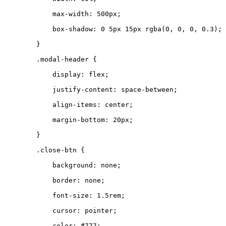
max-width
:
500
px
;
box-shadow
:
0
5
px
15
px
rgba
(
0
,
0
,
0
,
0.3
);
}
.
modal-header
{
display
:
flex
;
justify-content
:
space-between
;
align-items
:
center
;
margin-bottom
:
20
px
;
}
.
close-btn
{
background
:
none
;
border
:
none
;
font-size
:
1.5
rem
;
cursor
:
pointer
;
color
:
#777
;