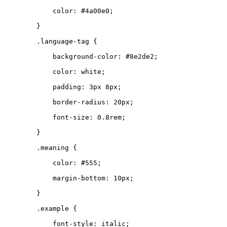
color
:
#4a00e0
;
}
.
language-tag
{
background-color
:
#8e2de2
;
color
:
white
;
padding
:
3
px
8
px
;
border-radius
:
20
px
;
font-size
:
0.8
rem
;
}
.
meaning
{
color
:
#555
;
margin-bottom
:
10
px
;
}
.
example
{
font-style
:
italic
;