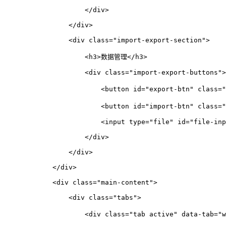
</
div
>
</
div
>
<
div
class
=
"import-export-section"
>
<
h3
>
数据管理
</
h3
>
<
div
class
=
"import-export-buttons"
>
<
button
id
=
"export-btn"
class
=
"
<
button
id
=
"import-btn"
class
=
"
<
input
type
=
"file"
id
=
"file-inp
</
div
>
</
div
>
</
div
>
<
div
class
=
"main-content"
>
<
div
class
=
"tabs"
>
<
div
class
=
"tab active"
data-tab
=
"w