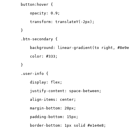
button
:
hover
{
opacity
:
0.9
;
transform
:
translateY
(
-2
px
);
}
.
btn-secondary
{
background
:
linear-gradient
(
to
right
,
#8e9e
color
:
#333
;
}
.
user-info
{
display
:
flex
;
justify-content
:
space-between
;
align-items
:
center
;
margin-bottom
:
20
px
;
padding-bottom
:
15
px
;
border-bottom
:
1
px
solid
#e1e4e8
;