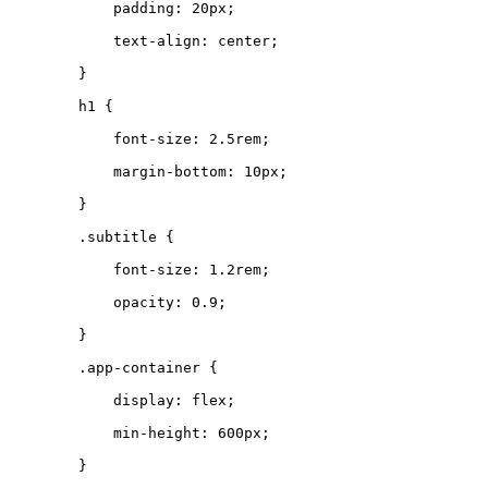
padding
:
20
px
;
text-align
:
center
;
}
h1
{
font-size
:
2.5
rem
;
margin-bottom
:
10
px
;
}
.
subtitle
{
font-size
:
1.2
rem
;
opacity
:
0.9
;
}
.
app-container
{
display
:
flex
;
min-height
:
600
px
;
}