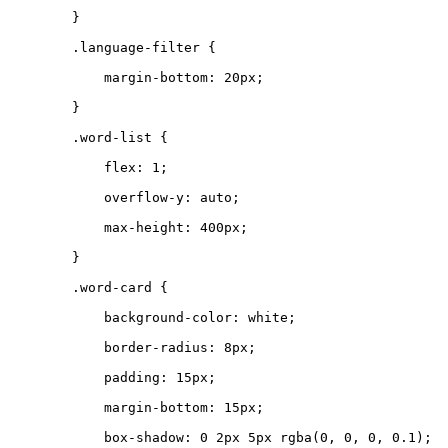
}
.
language-filter
{
margin-bottom
:
20
px
;
}
.
word-list
{
flex
:
1
;
overflow-y
:
auto
;
max-height
:
400
px
;
}
.
word-card
{
background-color
:
white
;
border-radius
:
8
px
;
padding
:
15
px
;
margin-bottom
:
15
px
;
box-shadow
:
0
2
px
5
px
rgba
(
0
,
0
,
0
,
0.1
);