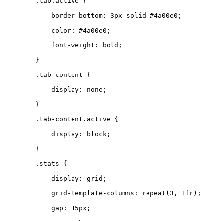
.
tab
.
active
{
border-bottom
:
3
px
solid
#4a00e0
;
color
:
#4a00e0
;
font-weight
:
bold
;
}
.
tab-content
{
display
:
none
;
}
.
tab-content
.
active
{
display
:
block
;
}
.
stats
{
display
:
grid
;
grid-template-columns
:
repeat
(
3
,
1
fr
);
gap
:
15
px
;