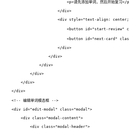
<
p
>
请先添加单词，然后开始复习
</
</
div
>
<
div
style
=
"text-align: center;
<
button
id
=
"start-review"
c
<
button
id
=
"next-card"
clas
</
div
>
</
div
>
</
div
>
</
div
>
</
div
>
</
div
>
<!-- 编辑单词模态框 -->
<
div
id
=
"edit-modal"
class
=
"modal"
>
<
div
class
=
"modal-content"
>
<
div
class
=
"modal-header"
>