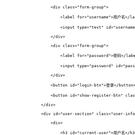
<
div
class
=
"form-group"
>
<
label
for
=
"username"
>
用户名
</
la
<
input
type
=
"text"
id
=
"username
</
div
>
<
div
class
=
"form-group"
>
<
label
for
=
"password"
>
密码
</
lab
<
input
type
=
"password"
id
=
"pass
</
div
>
<
button
id
=
"login-btn"
>
登录
</
button
<
button
id
=
"show-register-btn"
clas
</
div
>
<
div
id
=
"user-section"
class
=
"user-info
<
div
>
<
h3
id
=
"current-user"
>
用户名
</
h3