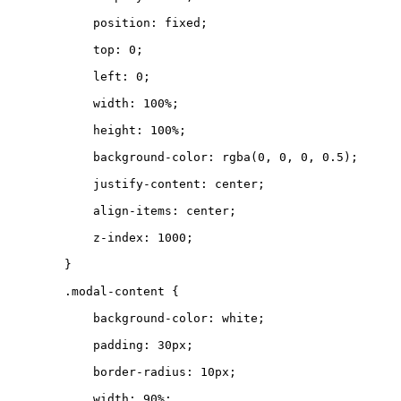
position
:
fixed
;
top
:
0
;
left
:
0
;
width
:
100
%
;
height
:
100
%
;
background-color
:
rgba
(
0
,
0
,
0
,
0.5
);
justify-content
:
center
;
align-items
:
center
;
z-index
:
1000
;
}
.
modal-content
{
background-color
:
white
;
padding
:
30
px
;
border-radius
:
10
px
;
width
:
90
%
;