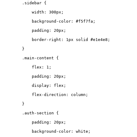
.
sidebar
{
width
:
300
px
;
background-color
:
#f5f7fa
;
padding
:
20
px
;
border-right
:
1
px
solid
#e1e4e8
;
}
.
main-content
{
flex
:
1
;
padding
:
20
px
;
display
:
flex
;
flex-direction
:
column
;
}
.
auth-section
{
padding
:
20
px
;
background-color
:
white
;