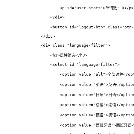
<
p
id
=
"user-stats"
>
单词数: 0
</
p
>
</
div
>
<
button
id
=
"logout-btn"
class
=
"btn-
</
div
>
<
div
class
=
"language-filter"
>
<
h3
>
语种筛选
</
h3
>
<
select
id
=
"language-filter"
>
<
option
value
=
"all"
>
全部语种
</
op
<
option
value
=
"英语"
>
英语
</
optio
<
option
value
=
"日语"
>
日语
</
optio
<
option
value
=
"法语"
>
法语
</
optio
<
option
value
=
"德语"
>
德语
</
optio
<
option
value
=
"西班牙语"
>
西班牙语
<