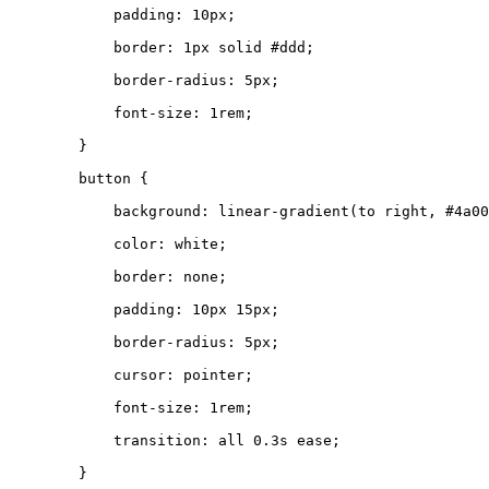
padding
:
10
px
;
border
:
1
px
solid
#ddd
;
border-radius
:
5
px
;
font-size
:
1
rem
;
}
button
{
background
:
linear-gradient
(
to
right
,
#4a00
color
:
white
;
border
:
none
;
padding
:
10
px
15
px
;
border-radius
:
5
px
;
cursor
:
pointer
;
font-size
:
1
rem
;
transition
:
all
0.3
s
ease
;
}