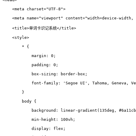
<
meta
charset
=
"UTF-8"
>
<
meta
name
=
"viewport"
content
=
"width=device-width, 
<
title
>
单词卡识记系统
</
title
>
<
style
>
*
{
margin
:
0
;
padding
:
0
;
box-sizing
:
border-box
;
font-family
:
'Segoe UI'
,
Tahoma
,
Geneva
,
Ve
}
body
{
background
:
linear-gradient
(
135
deg
,
#6a11cb
min-height
:
100
vh
;
display
:
flex
;