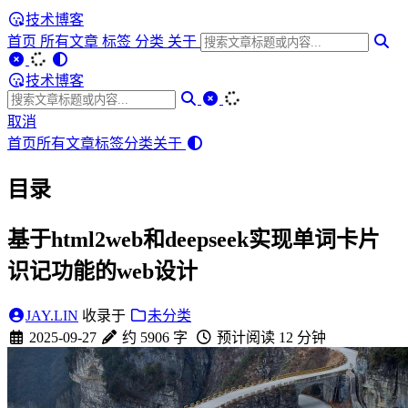
技术博客
首页
所有文章
标签
分类
关于
技术博客
取消
首页
所有文章
标签
分类
关于
目录
基于html2web和deepseek实现单词卡片
识记功能的web设计
JAY.LIN
收录于
未分类
2025-09-27
约 5906 字
预计阅读 12 分钟