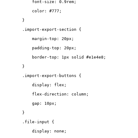
font-size
:
0.9
rem
;
color
:
#777
;
}
.
import-export-section
{
margin-top
:
20
px
;
padding-top
:
20
px
;
border-top
:
1
px
solid
#e1e4e8
;
}
.
import-export-buttons
{
display
:
flex
;
flex-direction
:
column
;
gap
:
10
px
;
}
.
file-input
{
display
:
none
;