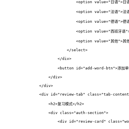
<
option
value
=
"日语"
>
日
<
option
value
=
"法语"
>
法
<
option
value
=
"德语"
>
德
<
option
value
=
"西班牙语"
<
option
value
=
"其他"
>
其
</
select
>
</
div
>
<
button
id
=
"add-word-btn"
>
添加单
</
div
>
</
div
>
<
div
id
=
"review-tab"
class
=
"tab-content
<
h2
>
复习模式
</
h2
>
<
div
class
=
"auth-section"
>
<
div
id
=
"review-card"
class
=
"wo