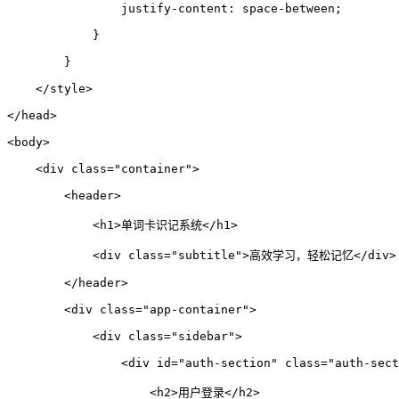
justify-content
:
space-between
;
}
}
</
style
>
</
head
>
<
body
>
<
div
class
=
"container"
>
<
header
>
<
h1
>
单词卡识记系统
</
h1
>
<
div
class
=
"subtitle"
>
高效学习，轻松记忆
</
div
>
</
header
>
<
div
class
=
"app-container"
>
<
div
class
=
"sidebar"
>
<
div
id
=
"auth-section"
class
=
"auth-sect
<
h2
>
用户登录
</
h2
>