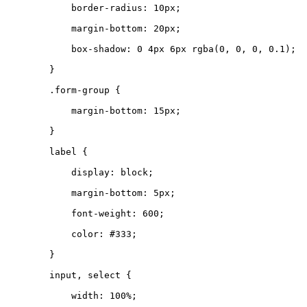
border-radius
:
10
px
;
margin-bottom
:
20
px
;
box-shadow
:
0
4
px
6
px
rgba
(
0
,
0
,
0
,
0.1
);
}
.
form-group
{
margin-bottom
:
15
px
;
}
label
{
display
:
block
;
margin-bottom
:
5
px
;
font-weight
:
600
;
color
:
#333
;
}
input
,
select
{
width
:
100
%
;