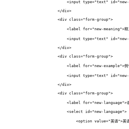
<
input
type
=
"text"
id
=
"new-
</
div
>
<
div
class
=
"form-group"
>
<
label
for
=
"new-meaning"
>
释
<
input
type
=
"text"
id
=
"new-
</
div
>
<
div
class
=
"form-group"
>
<
label
for
=
"new-example"
>
例
<
input
type
=
"text"
id
=
"new-
</
div
>
<
div
class
=
"form-group"
>
<
label
for
=
"new-language"
>
<
select
id
=
"new-language"
>
<
option
value
=
"英语"
>
英