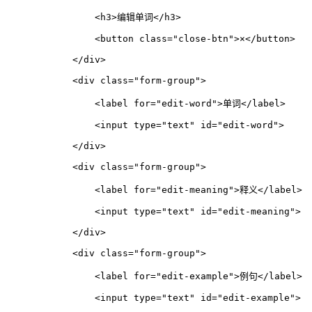
<
h3
>
编辑单词
</
h3
>
<
button
class
=
"close-btn"
>
×
</
button
>
</
div
>
<
div
class
=
"form-group"
>
<
label
for
=
"edit-word"
>
单词
</
label
>
<
input
type
=
"text"
id
=
"edit-word"
>
</
div
>
<
div
class
=
"form-group"
>
<
label
for
=
"edit-meaning"
>
释义
</
label
>
<
input
type
=
"text"
id
=
"edit-meaning"
>
</
div
>
<
div
class
=
"form-group"
>
<
label
for
=
"edit-example"
>
例句
</
label
>
<
input
type
=
"text"
id
=
"edit-example"
>