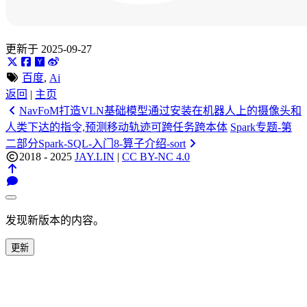
更新于 2025-09-27
百度
,
Ai
返回
|
主页
NavFoM打造VLN基础模型通过安装在机器人上的摄像头和
人类下达的指令,预测移动轨迹可跨任务跨本体
Spark专题-第
二部分Spark-SQL-入门8-算子介绍-sort
2018 - 2025
JAY.LIN
|
CC BY-NC 4.0
发现新版本的内容。
更新