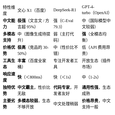
GPT-4-
特性维
DeepSeek-R1
文心 X1（百度）
turbo（OpenAI）
度
中文能
极强
（文言文 / 方
强（C-Eval
中（国际模型中
力
言超 95%）
79.3）
文较弱）
多模态
中（图像生成待提
弱（主打代
强
（全模态均
支持
升）
码）
衡）
价格优
极高
（竞品的 30-
中（性价比不
低（API 费用昂
势
50%）
错）
贵）
工具生
丰富
（百度全家
专注开发者工
开放生态（插件
态
桶）
具
市场）
响应速
快
（＜800ms）
快（＜1s）
中（1-2s）
度
独特优
中文霸主
，性价比
代码专家
，开
通用性强
，生态
势
无敌
发者友好
成熟
主要劣
多模态较弱
，生态
价格昂贵
，中文
中文处理稍弱
势
不够开放
支持一般