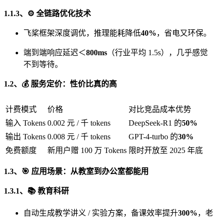
1.1.3、⚙️ 全链路优化技术
飞桨框架深度调优，推理能耗降低
40%
，省电又环保。
端到端响应延迟＜
800ms
（行业平均 1.5s），几乎感觉
不到等待。
1.2、💰 服务定价：性价比真的高
计费模式
价格
对比竞品成本优势
输入 Tokens
0.002 元 / 千 tokens
DeepSeek-R1 的
50%
输出 Tokens
0.008 元 / 千 tokens
GPT-4-turbo 的
30%
免费额度
新用户赠 100 万 Tokens
限时开放至 2025 年底
1.3、🎯 应用场景：从教室到办公室都能用
1.3.1、📚 教育科研
自动生成教学讲义 / 实验方案，备课效率提升
300%
，老