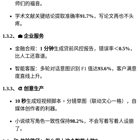
师们的福音。
学术文献关键结论提取准确率
91.7%
，写论文再也不头
疼。
1.3.2、💼 企业服务
金融合规：
1 分钟
生成贷前风控报告，错误率＜
0.5%
，
比人工还靠谱。
智能客服：多轮对话意图识别 F1 值达
93.6%
，客户满意
度直线上升。
1.3.3、🎨 创意生产
10 秒
生成短视频脚本 + 分镜草图（联动文心一格），自
媒体创作者的利器。
小说续写角色一致性保持
98.2%
，不会写着写着人设崩
了。