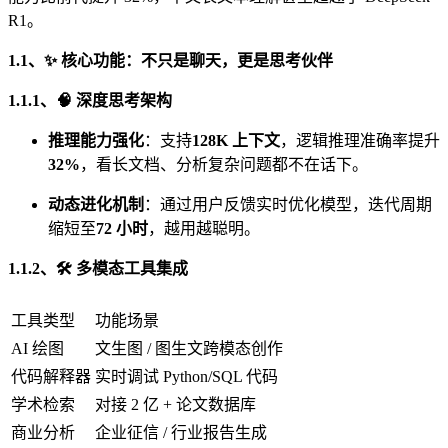
R1。
1.1、✨ 核心功能：不只是聊天，更是思考伙伴
1.1.1、🧠 深度思考架构
推理能力强化
：支持
128K 上下文
，逻辑推理准确率提升
32%
，看长文档、分析复杂问题都不在话下。
动态进化机制
：通过用户反馈实时优化模型，迭代周期
缩短至
72 小时
，越用越聪明。
1.1.2、🛠️ 多模态工具集成
工具类型
功能场景
AI 绘图
文生图 / 图生文跨模态创作
代码解释器
实时调试 Python/SQL 代码
学术检索
对接 2 亿 + 论文数据库
商业分析
企业征信 / 行业报告生成