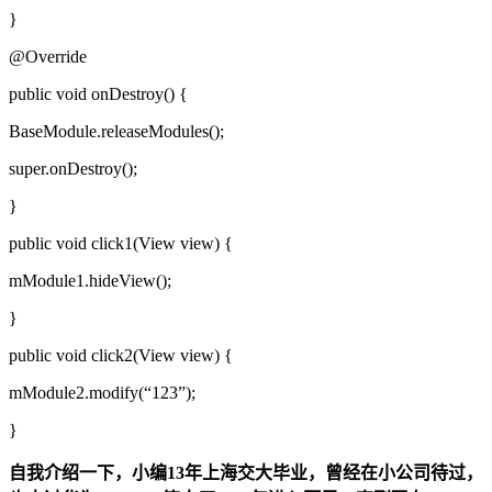
}
@Override
public void onDestroy() {
BaseModule.releaseModules();
super.onDestroy();
}
public void click1(View view) {
mModule1.hideView();
}
public void click2(View view) {
mModule2.modify(“123”);
}
自我介绍一下，小编13年上海交大毕业，曾经在小公司待过，