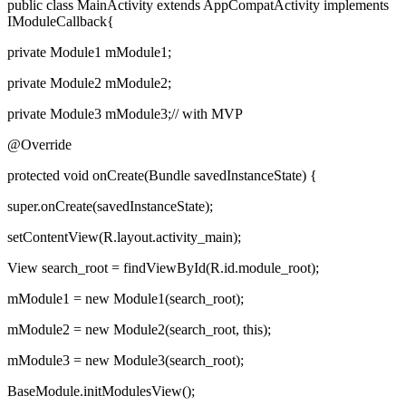
public class MainActivity extends AppCompatActivity implements
IModuleCallback{
private Module1 mModule1;
private Module2 mModule2;
private Module3 mModule3;// with MVP
@Override
protected void onCreate(Bundle savedInstanceState) {
super.onCreate(savedInstanceState);
setContentView(R.layout.activity_main);
View search_root = findViewById(R.id.module_root);
mModule1 = new Module1(search_root);
mModule2 = new Module2(search_root, this);
mModule3 = new Module3(search_root);
BaseModule.initModulesView();