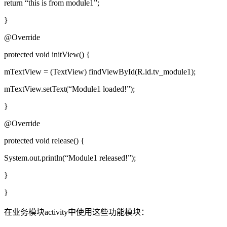
return “this is from module1”;
}
@Override
protected void initView() {
mTextView = (TextView) findViewById(R.id.tv_module1);
mTextView.setText(“Module1 loaded!”);
}
@Override
protected void release() {
System.out.println(“Module1 released!”);
}
}
在业务模块activity中使用这些功能模块：