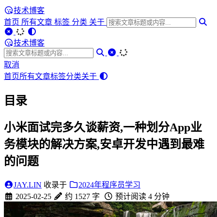
技术博客
首页
所有文章
标签
分类
关于
技术博客
取消
首页
所有文章
标签
分类
关于
目录
小米面试完多久谈薪资,一种划分App业
务模块的解决方案,安卓开发中遇到最难
的问题
JAY.LIN
收录于
2024年程序员学习
2025-02-25
约 1527 字
预计阅读 4 分钟