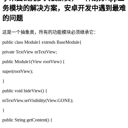
务模块的解决方案，安卓开发中遇到最难
的问题
这是一个抽象类，所有的功能模块必须继承它：
public class Module1 extends BaseModule{
private TextView mTextView;
public Module1(View rootView) {
super(rootView);
}
public void hideView() {
mTextView.setVisibility(View.GONE);
}
public String getContent() {